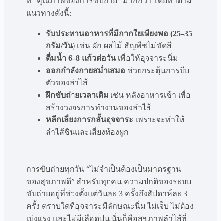
ที่ “คุณภาพของการขับถ่าย” มากกว่า โดยทำตาม
แนวทางดังนี้:
รับประทานอาหารที่มีกากใยเพียงพอ (25–35
กรัม/วัน)
เช่น ผัก ผลไม้ ธัญพืชไม่ขัดสี
ดื่มน้ำ 6–8 แก้วต่อวัน
เพื่อให้อุจจาระนิ่ม
ออกกำลังกายสม่ำเสมอ
ช่วยกระตุ้นการบีบ
ตัวของลำไส้
ฝึกขับถ่ายเวลาเดิม
เช่น หลังอาหารเช้า เพื่อ
สร้างวงจรการทำงานของลำไส้
หลีกเลี่ยงการกลั้นอุจจาระ
เพราะจะทำให้
ลำไส้ชินและเสี่ยงท้องผูก
การขับถ่ายทุกวัน “ไม่จำเป็นต้องเป็นมาตรฐาน
ของสุขภาพดี” สำหรับทุกคน ความปกติของระบบ
ขับถ่ายอยู่ที่ช่วงตั้งแต่วันละ 3 ครั้งถึงสัปดาห์ละ 3
ครั้ง ตราบใดที่อุจจาระมีลักษณะนิ่ม ไม่เจ็บ ไม่ต้อง
เบ่งแรง และไม่มีเลือดปน นั่นก็คือสุขภาพลำไส้ที่