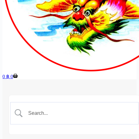
Shopping
0
฿
0
cart