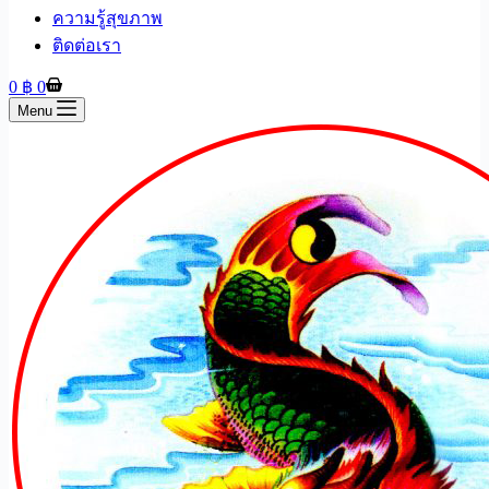
ความรู้สุขภาพ
ติดต่อเรา
Shopping
0
฿
0
cart
Menu