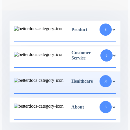
Product
3
Customer
6
Service
Healthcare
33
About
3