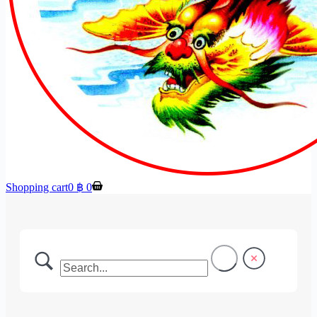
Shopping cart
0
฿
0