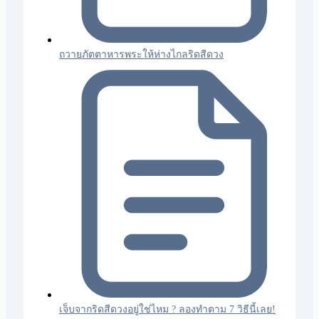
ถวายภัตตาหารพระให้ห่างไกลริดสีดวง
เจ็บจากริดสีดวงอยู่ใช่ไหม ? ลองทำตาม 7 วิธีนี้เลย!