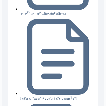
“เบ่งขี้” อย่างเป็นมิตรกับริดสีดวง
ริดสีดวง “แตก” คืออะไร? เกิดจากอะไร?!