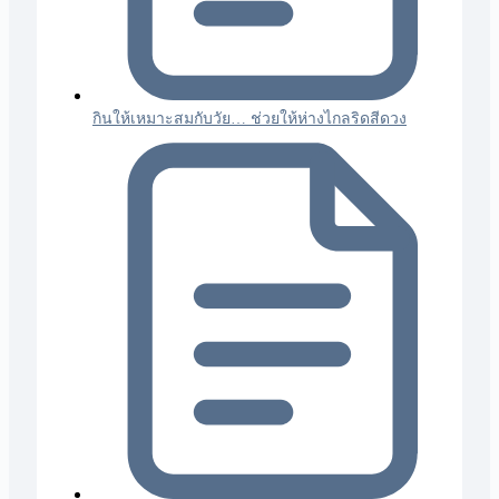
กินให้เหมาะสมกับวัย… ช่วยให้ห่างไกลริดสีดวง