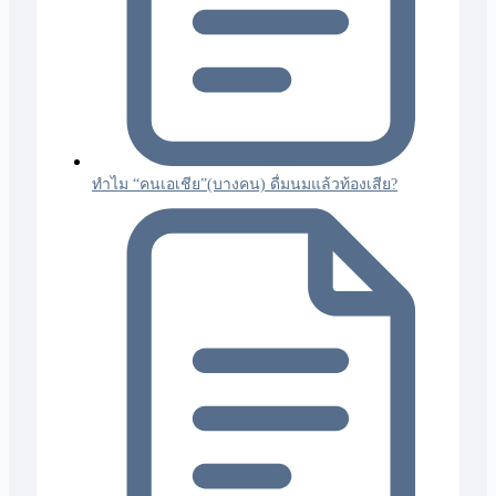
ทำไม “คนเอเชีย”(บางคน) ดื่มนมแล้วท้องเสีย?