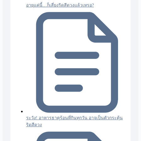
อายุแค่นี้…ก็เสี่ยงริดสีดวงแล้วเหรอ?
ระวัง! อาหารธาตุร้อนที่กินทุกวัน อาจเป็นตัวกระตุ้น
ริดสีดวง