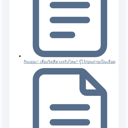
กินเยอะ! เสี่ยงริดสีดวงจริงไหม? รู้ไว้ก่อนถ่ายเป็นเลือด