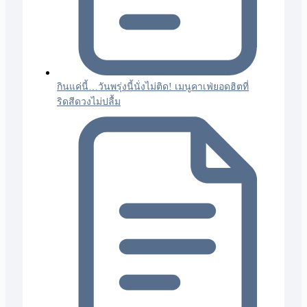
กินแค่นี้…วันพรุ่งนี้นั่งไม่ติด! เมนูคาเฟ่ยอดฮิตที่
ริดสีดวงไม่ปลื้ม