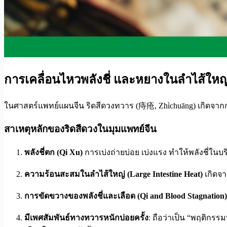
การเคลื่อนไหวพลังชี่ และหยางในลำไส้ใหญ
ในศาสตร์แพทย์แผนจีน ริดสีดวงทวาร (痔疮, Zhìchuāng) เกิดจา
สาเหตุหลักของริดสีดวงในมุมแพทย์จีน
พลังชี่ตก (Qi Xu)
การเบ่งถ่ายบ่อย เบ่งแรง ทำให้พลังชี่ใ
ความร้อนสะสมในลำไส้ใหญ่ (Large Intestine Heat)
เกิดจ
การขัดขวางของพลังชี่และเลือด (Qi and Blood Stagnation
มีเพศสัมพันธ์ทางทวารหนักบ่อยครั้ง
: ถือว่าเป็น “พฤติกร